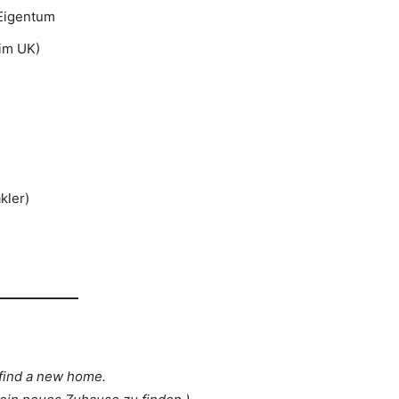
 Eigentum
 im UK)
kler)
 find a new home.