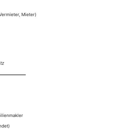
Vermieter, Mieter)
itz
ilienmakler
ndet)