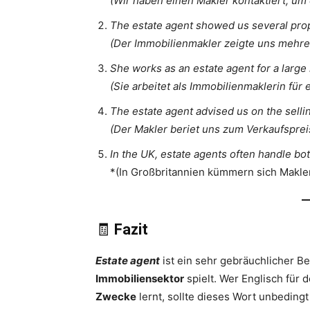
(Wir haben einen Makler kontaktiert, um
The estate agent showed us several prope
(Der Immobilienmakler zeigte uns mehre
She works as an estate agent for a large
(Sie arbeitet als Immobilienmaklerin für 
The estate agent advised us on the selling
(Der Makler beriet uns zum Verkaufspre
In the UK, estate agents often handle bot
*(In Großbritannien kümmern sich Makler
🧾
Fazit
Estate agent
ist ein sehr gebräuchlicher Beg
Immobiliensektor
spielt. Wer Englisch für 
Zwecke
lernt, sollte dieses Wort unbedin