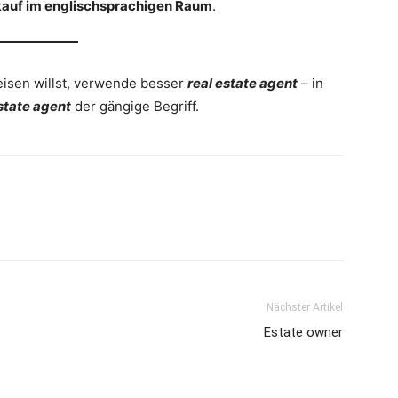
auf im englischsprachigen Raum
.
eisen willst, verwende besser
real estate agent
– in
state agent
der gängige Begriff.
Nächster Artikel
Estate owner