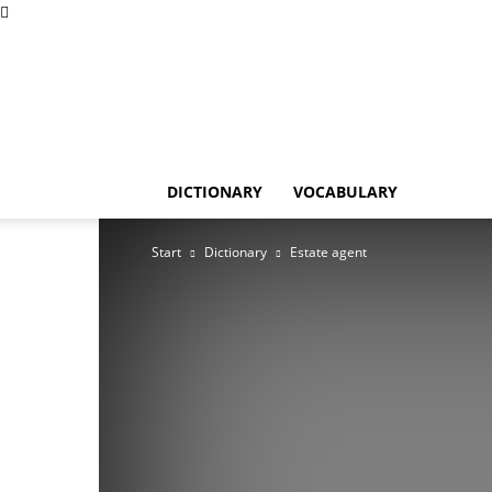
DICTIONARY
VOCABULARY
Start
Dictionary
Estate agent