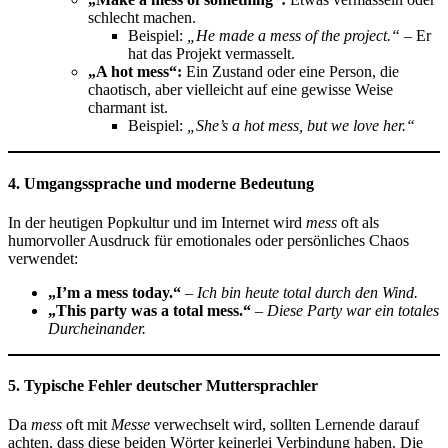
schlecht machen.
Beispiel:
„He made a mess of the project.“
– Er
hat das Projekt vermasselt.
„A hot mess“:
Ein Zustand oder eine Person, die
chaotisch, aber vielleicht auf eine gewisse Weise
charmant ist.
Beispiel:
„She’s a hot mess, but we love her.“
4. Umgangssprache und moderne Bedeutung
In der heutigen Popkultur und im Internet wird
mess
oft als
humorvoller Ausdruck für emotionales oder persönliches Chaos
verwendet:
„I’m a mess today.“
–
Ich bin heute total durch den Wind.
„This party was a total mess.“
–
Diese Party war ein totales
Durcheinander.
5. Typische Fehler deutscher Muttersprachler
Da
mess
oft mit
Messe
verwechselt wird, sollten Lernende darauf
achten, dass diese beiden Wörter keinerlei Verbindung haben. Die