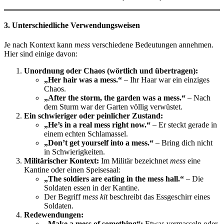
3. Unterschiedliche Verwendungsweisen
Je nach Kontext kann
mess
verschiedene Bedeutungen annehmen.
Hier sind einige davon:
Unordnung oder Chaos (wörtlich und übertragen):
„Her hair was a mess.“
– Ihr Haar war ein einziges
Chaos.
„After the storm, the garden was a mess.“
– Nach
dem Sturm war der Garten völlig verwüstet.
Ein schwieriger oder peinlicher Zustand:
„He’s in a real mess right now.“
– Er steckt gerade in
einem echten Schlamassel.
„Don’t get yourself into a mess.“
– Bring dich nicht
in Schwierigkeiten.
Militärischer Kontext:
Im Militär bezeichnet
mess
eine
Kantine oder einen Speisesaal:
„The soldiers are eating in the mess hall.“
– Die
Soldaten essen in der Kantine.
Der Begriff
mess kit
beschreibt das Essgeschirr eines
Soldaten.
Redewendungen:
„Make a mess of something“:
Etwas vermasseln oder