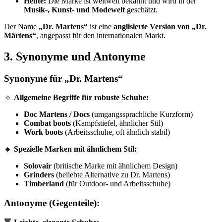
Heute:
Die Marke ist weltweit bekannt und wird in der
Musik-, Kunst- und Modewelt
geschätzt.
Der Name
„Dr. Martens“
ist eine
anglisierte Version von „Dr.
Märtens“
, angepasst für den internationalen Markt.
3. Synonyme und Antonyme
Synonyme für „Dr. Martens“
🔹
Allgemeine Begriffe für robuste Schuhe:
Doc Martens / Docs
(umgangssprachliche Kurzform)
Combat boots
(Kampfstiefel, ähnlicher Stil)
Work boots
(Arbeitsschuhe, oft ähnlich stabil)
🔹
Spezielle Marken mit ähnlichem Stil:
Solovair
(britische Marke mit ähnlichem Design)
Grinders
(beliebte Alternative zu Dr. Martens)
Timberland
(für Outdoor- und Arbeitsschuhe)
Antonyme (Gegenteile):