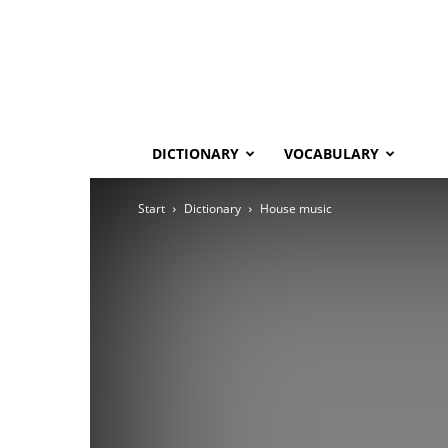
DICTIONARY
VOCABULARY
Start
Dictionary
House music