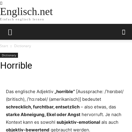
Englisch.net
Einfach englisch lernen
Start
Dictionary
Dictionary
Horrible
Das englische Adjektiv
„horrible“
[Aussprache: /ˈhɒrɪbəl/
(britisch), /ˈhɔːrəbəl/ (amerikanisch)] bedeutet
schrecklich, furchtbar, entsetzlich
– also etwas, das
starke Abneigung, Ekel oder Angst
hervorruft. Je nach
Kontext kann es sowohl
subjektiv-emotional
als auch
objektiv-bewertend
gebraucht werden.