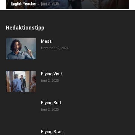
English Teacher
-
Juni 2, 2025
English Teacher
-
Juni 2, 2025
Redaktionstipp
Mess
Dezember 2, 2024
Flying Visit
Juni 2, 2025
Flying Suit
Juni 2, 2025
Flying Start