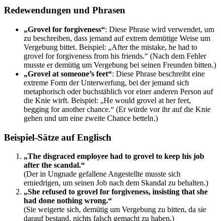
Redewendungen und Phrasen
„Grovel for forgiveness“
: Diese Phrase wird verwendet, um
zu beschreiben, dass jemand auf extrem demütige Weise um
Vergebung bittet. Beispiel: „After the mistake, he had to
grovel for forgiveness from his friends.“ (Nach dem Fehler
musste er demütig um Vergebung bei seinen Freunden bitten.)
„Grovel at someone’s feet“
: Diese Phrase beschreibt eine
extreme Form der Unterwerfung, bei der jemand sich
metaphorisch oder buchstäblich vor einer anderen Person auf
die Knie wirft. Beispiel: „He would grovel at her feet,
begging for another chance.“ (Er würde vor ihr auf die Knie
gehen und um eine zweite Chance betteln.)
Beispiel-Sätze auf Englisch
„The disgraced employee had to grovel to keep his job
after the scandal.“
(Der in Ungnade gefallene Angestellte musste sich
erniedrigen, um seinen Job nach dem Skandal zu behalten.)
„She refused to grovel for forgiveness, insisting that she
had done nothing wrong.“
(Sie weigerte sich, demütig um Vergebung zu bitten, da sie
darauf bestand, nichts falsch gemacht zu haben.)