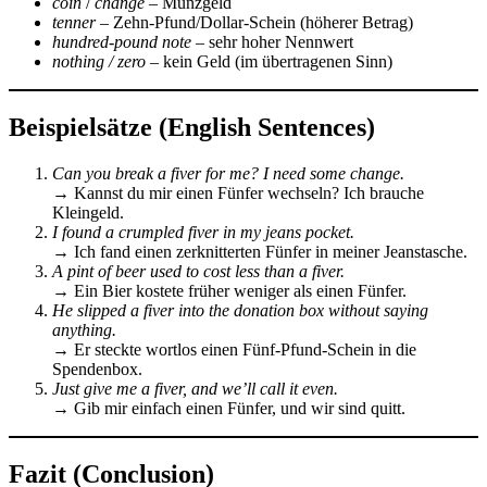
coin
/
change
– Münzgeld
tenner
– Zehn-Pfund/Dollar-Schein (höherer Betrag)
hundred-pound note
– sehr hoher Nennwert
nothing / zero
– kein Geld (im übertragenen Sinn)
Beispielsätze (English Sentences)
Can you break a fiver for me? I need some change.
→ Kannst du mir einen Fünfer wechseln? Ich brauche
Kleingeld.
I found a crumpled fiver in my jeans pocket.
→ Ich fand einen zerknitterten Fünfer in meiner Jeanstasche.
A pint of beer used to cost less than a fiver.
→ Ein Bier kostete früher weniger als einen Fünfer.
He slipped a fiver into the donation box without saying
anything.
→ Er steckte wortlos einen Fünf-Pfund-Schein in die
Spendenbox.
Just give me a fiver, and we’ll call it even.
→ Gib mir einfach einen Fünfer, und wir sind quitt.
Fazit (Conclusion)