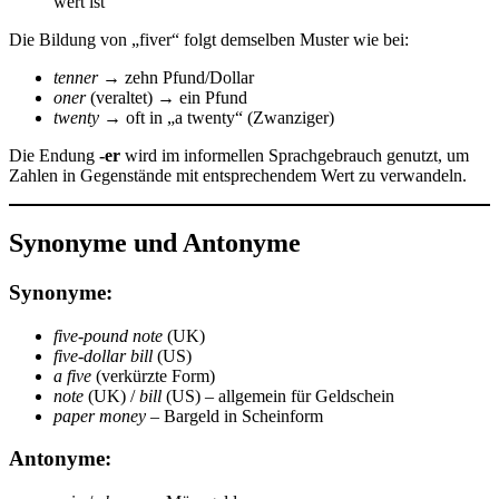
wert ist
Die Bildung von „fiver“ folgt demselben Muster wie bei:
tenner
→ zehn Pfund/Dollar
oner
(veraltet) → ein Pfund
twenty
→ oft in „a twenty“ (Zwanziger)
Die Endung
-er
wird im informellen Sprachgebrauch genutzt, um
Zahlen in Gegenstände mit entsprechendem Wert zu verwandeln.
Synonyme und Antonyme
Synonyme:
five-pound note
(UK)
five-dollar bill
(US)
a five
(verkürzte Form)
note
(UK) /
bill
(US) – allgemein für Geldschein
paper money
– Bargeld in Scheinform
Antonyme: