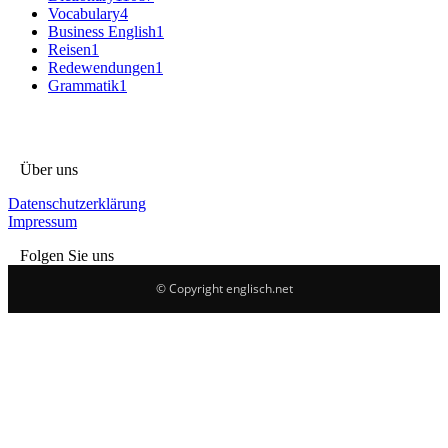
Vocabulary
4
Business English
1
Reisen
1
Redewendungen
1
Grammatik
1
Über uns
Datenschutzerklärung
Impressum
Folgen Sie uns
© Copyright englisch.net