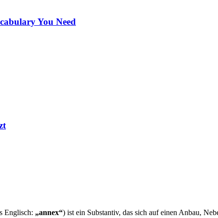
ocabulary You Need
zt
s Englisch:
„annex“
) ist ein Substantiv, das sich auf einen Anbau, N