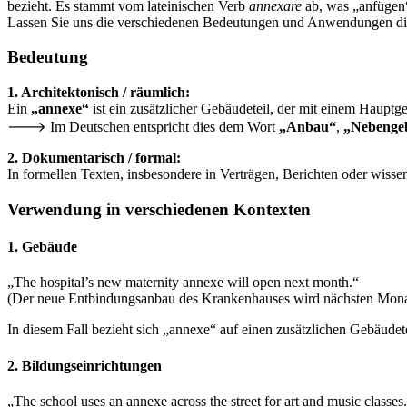
bezieht. Es stammt vom lateinischen Verb
annexare
ab, was „anfügen“
Lassen Sie uns die verschiedenen Bedeutungen und Anwendungen die
Bedeutung
1. Architektonisch / räumlich:
Ein
„annexe“
ist ein zusätzlicher Gebäudeteil, der mit einem Hauptg
🡒 Im Deutschen entspricht dies dem Wort
„Anbau“
,
„Nebenge
2. Dokumentarisch / formal:
In formellen Texten, insbesondere in Verträgen, Berichten oder wisse
Verwendung in verschiedenen Kontexten
1.
Gebäude
„The hospital’s new maternity annexe will open next month.“
(Der neue Entbindungsanbau des Krankenhauses wird nächsten Monat
In diesem Fall bezieht sich „annexe“ auf einen zusätzlichen Gebäudetei
2.
Bildungseinrichtungen
„The school uses an annexe across the street for art and music classes