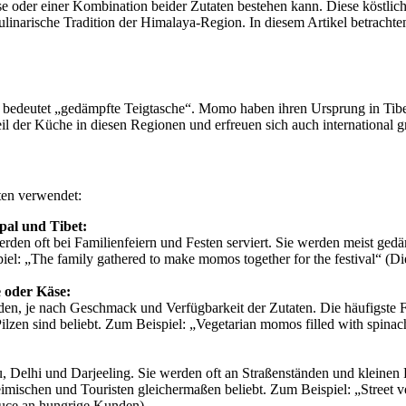
e oder einer Kombination beider Zutaten bestehen kann. Diese köstlichen
linarische Tradition der Himalaya-Region. In diesem Artikel betrachte
bedeutet „gedämpfte Teigtasche“. Momo haben ihren Ursprung in Tibe
il der Küche in diesen Regionen und erfreuen sich auch international gr
ten verwendet:
pal und Tibet:
en oft bei Familienfeiern und Festen serviert. Sie werden meist gedämp
piel: „The family gathered to make momos together for the festival“
e oder Käse:
en, je nach Geschmack und Verfügbarkeit der Zutaten. Die häufigste Fü
Pilzen sind beliebt. Zum Beispiel: „Vegetarian momos filled with spina
Delhi und Darjeeling. Sie werden oft an Straßenständen und kleinen Res
eimischen und Touristen gleichermaßen beliebt. Zum Beispiel: „Street 
auce an hungrige Kunden).