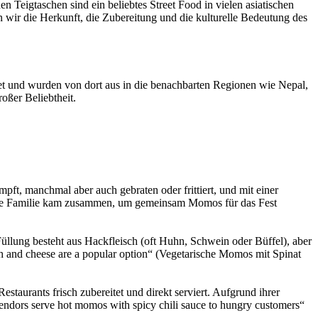
 Teigtaschen sind ein beliebtes Street Food in vielen asiatischen
n wir die Herkunft, die Zubereitung und die kulturelle Bedeutung des
t und wurden von dort aus in die benachbarten Regionen wie Nepal,
oßer Beliebtheit.
ft, manchmal aber auch gebraten oder frittiert, und mit einer
 (Die Familie kam zusammen, um gemeinsam Momos für das Fest
llung besteht aus Hackfleisch (oft Huhn, Schwein oder Büffel), aber
ch and cheese are a popular option“ (Vegetarische Momos mit Spinat
taurants frisch zubereitet und direkt serviert. Aufgrund ihrer
vendors serve hot momos with spicy chili sauce to hungry customers“