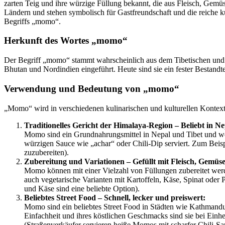
zarten Teig und ihre würzige Füllung bekannt, die aus Fleisch, Gemüs
Ländern und stehen symbolisch für Gastfreundschaft und die reiche ku
Begriffs „momo“.
Herkunft des Wortes „momo“
Der Begriff „momo“ stammt wahrscheinlich aus dem Tibetischen und 
Bhutan und Nordindien eingeführt. Heute sind sie ein fester Bestandte
Verwendung und Bedeutung von „momo“
„Momo“ wird in verschiedenen kulinarischen und kulturellen Kontex
Traditionelles Gericht der Himalaya-Region – Beliebt in Ne
Momo sind ein Grundnahrungsmittel in Nepal und Tibet und werd
würzigen Sauce wie „achar“ oder Chili-Dip serviert. Zum Beis
zuzubereiten).
Zubereitung und Variationen – Gefüllt mit Fleisch, Gemüs
Momo können mit einer Vielzahl von Füllungen zubereitet werd
auch vegetarische Varianten mit Kartoffeln, Käse, Spinat oder 
und Käse sind eine beliebte Option).
Beliebtes Street Food – Schnell, lecker und preiswert:
Momo sind ein beliebtes Street Food in Städten wie Kathmandu, 
Einfachheit und ihres köstlichen Geschmacks sind sie bei Einh
(Straßenverkäufer servieren heiße Momos mit scharfer Chili-S