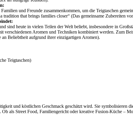
n:
dem Familien und Freunde zusammenkommen, um die Teigtaschen gemeins
tradition that brings families closer“ (Das gemeinsame Zubereiten von
bindet:
d sind heute in vielen Teilen der Welt beliebt, insbesondere in Großs
it verschiedenen Aromen und Techniken kombiniert werden. Zum Beispie
an Beliebtheit aufgrund ihrer einzigartigen Aromen).
che Teigtaschen)
seitigkeit und köstlichen Geschmack geschätzt wird. Sie symbolisieren d
end. Ob als Street Food, Familiengericht oder kreative Fusion-Küche 