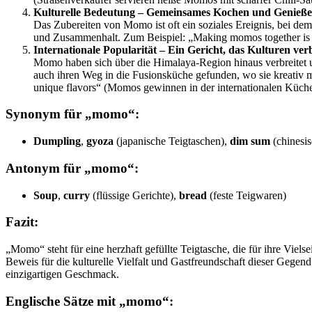
Kulturelle Bedeutung – Gemeinsames Kochen und Genieße
Das Zubereiten von Momo ist oft ein soziales Ereignis, bei 
und Zusammenhalt. Zum Beispiel: „Making momos together is a 
Internationale Popularität – Ein Gericht, das Kulturen ver
Momo haben sich über die Himalaya-Region hinaus verbreitet un
auch ihren Weg in die Fusionsküche gefunden, wo sie kreativ m
unique flavors“ (Momos gewinnen in der internationalen Küche 
Synonym für „momo“:
Dumpling
,
gyoza
(japanische Teigtaschen),
dim sum
(chinesis
Antonym für „momo“:
Soup
,
curry
(flüssige Gerichte),
bread
(feste Teigwaren)
Fazit:
„Momo“ steht für eine herzhaft gefüllte Teigtasche, die für ihre Viel
Beweis für die kulturelle Vielfalt und Gastfreundschaft dieser Geg
einzigartigen Geschmack.
Englische Sätze mit „momo“: