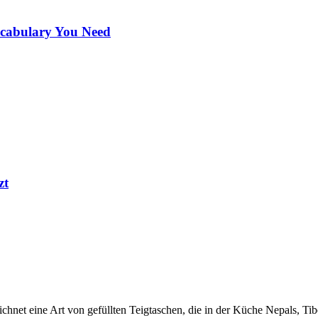
ocabulary You Need
zt
t eine Art von gefüllten Teigtaschen, die in der Küche Nepals, Tibet