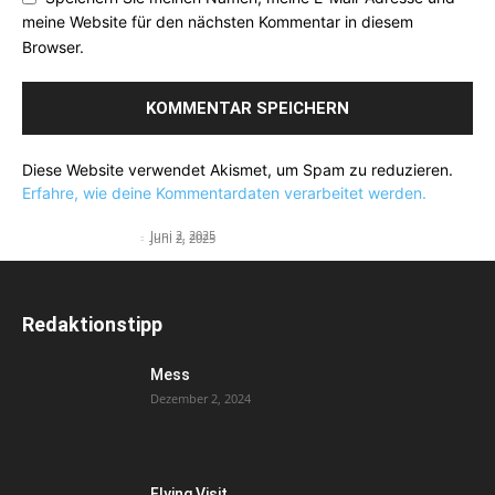
meine Website für den nächsten Kommentar in diesem
Browser.
Diese Website verwendet Akismet, um Spam zu reduzieren.
Erfahre, wie deine Kommentardaten verarbeitet werden.
Flying Visit
Flying Suit
English Teacher
-
Juni 2, 2025
English Teacher
-
Juni 2, 2025
Redaktionstipp
Mess
Dezember 2, 2024
Flying Visit