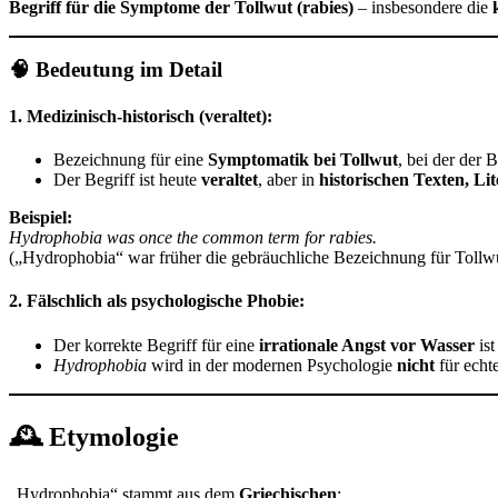
Begriff für die Symptome der Tollwut (rabies)
– insbesondere die
🧠 Bedeutung im Detail
1.
Medizinisch-historisch (veraltet):
Bezeichnung für eine
Symptomatik bei Tollwut
, bei der der
Der Begriff ist heute
veraltet
, aber in
historischen Texten, Li
Beispiel:
Hydrophobia was once the common term for rabies.
(„Hydrophobia“ war früher die gebräuchliche Bezeichnung für Tollwu
2.
Fälschlich als psychologische Phobie:
Der korrekte Begriff für eine
irrationale Angst vor Wasser
is
Hydrophobia
wird in der modernen Psychologie
nicht
für echt
🕰️ Etymologie
„Hydrophobia“ stammt aus dem
Griechischen
: