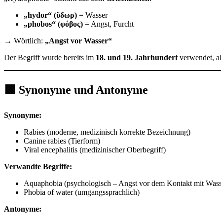
„hydor“ (ὕδωρ)
= Wasser
„phobos“ (φόβος)
= Angst, Furcht
→ Wörtlich:
„Angst vor Wasser“
Der Begriff wurde bereits im
18. und 19. Jahrhundert
verwendet, a
🟩 Synonyme und Antonyme
Synonyme:
Rabies (moderne, medizinisch korrekte Bezeichnung)
Canine rabies (Tierform)
Viral encephalitis (medizinischer Oberbegriff)
Verwandte Begriffe:
Aquaphobia (psychologisch – Angst vor dem Kontakt mit Wass
Phobia of water (umgangssprachlich)
Antonyme: