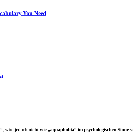
ocabulary You Need
zt
t“
, wird jedoch
nicht wie „aquaphobia“ im psychologischen Sinne
ve