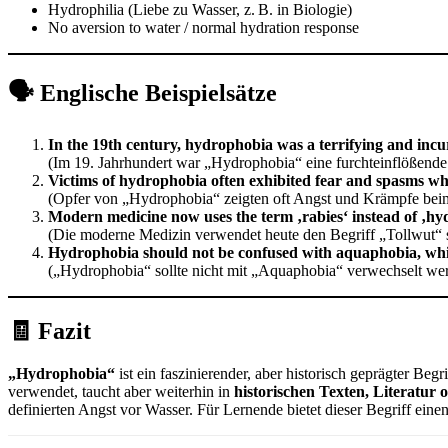
Hydrophilia (Liebe zu Wasser, z. B. in Biologie)
No aversion to water / normal hydration response
🗣️ Englische Beispielsätze
In the 19th century, hydrophobia was a terrifying and incur
(Im 19. Jahrhundert war „Hydrophobia“ eine furchteinflößende
Victims of hydrophobia often exhibited fear and spasms wh
(Opfer von „Hydrophobia“ zeigten oft Angst und Krämpfe beim
Modern medicine now uses the term ‚rabies‘ instead of ‚hy
(Die moderne Medizin verwendet heute den Begriff „Tollwut“ 
Hydrophobia should not be confused with aquaphobia, which
(„Hydrophobia“ sollte nicht mit „Aquaphobia“ verwechselt wer
🧾 Fazit
„Hydrophobia“
ist ein faszinierender, aber historisch geprägter Beg
verwendet, taucht aber weiterhin in
historischen Texten, Literatur
definierten Angst vor Wasser. Für Lernende bietet dieser Begriff einen