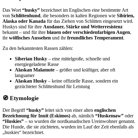
Das Wort
“husky”
bezeichnet im Englischen eine bestimmte Art
von
Schlittenhund
, die besonders in kalten Regionen wie
Sibirien,
Alaska oder Kanada
für das Ziehen von Schlitten eingesetzt wird.
Huskys sind für ihre
Ausdauer, Stärke und Wetterresistenz
bekannt – und für ihre
blauen oder verschiedenfarbigen Augen
,
ihr
wölfisches Aussehen
und ihr
freundliches Temperament
.
Zu den bekanntesten Rassen zählen:
Siberian Husky
– eine mittelgroße, schnelle und
energiegeladene Rasse
Alaskan Malamute
– größer und kräftiger, aber oft
langsamer
Alaskan Husky
– keine offizielle Rasse, sondern ein
gezüchteter Schlittenhund für Leistung
🧭 Etymologie
Der Begriff
“husky”
leitet sich von einer alten
englischen
Bezeichnung für Inuit (Eskimos)
ab, nämlich
“Huskemaw”
oder
“Huskies”
– so wurden die nordkanadischen Ureinwohner genannt.
Die Hunde, die sie züchteten, wurden im Lauf der Zeit ebenfalls als
„huskies“ bezeichnet.