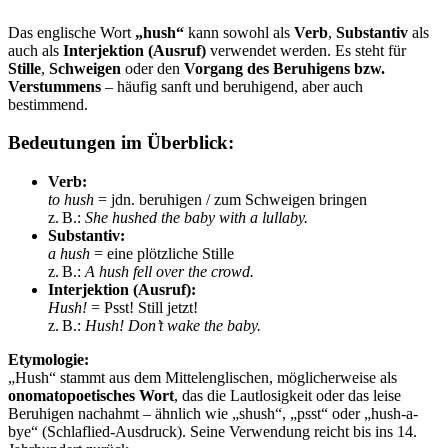
Das englische Wort
„hush“
kann sowohl als
Verb
,
Substantiv
als
auch als
Interjektion (Ausruf)
verwendet werden. Es steht für
Stille
,
Schweigen
oder den
Vorgang des Beruhigens bzw.
Verstummens
– häufig sanft und beruhigend, aber auch
bestimmend.
Bedeutungen im Überblick:
Verb:
to hush
= jdn. beruhigen / zum Schweigen bringen
z. B.:
She hushed the baby with a lullaby.
Substantiv:
a hush
= eine plötzliche Stille
z. B.:
A hush fell over the crowd.
Interjektion (Ausruf):
Hush!
= Psst! Still jetzt!
z. B.:
Hush! Don’t wake the baby.
Etymologie:
„Hush“ stammt aus dem Mittelenglischen, möglicherweise als
onomatopoetisches Wort
, das die Lautlosigkeit oder das leise
Beruhigen nachahmt – ähnlich wie „shush“, „psst“ oder „hush-a-
bye“ (Schlaflied-Ausdruck). Seine Verwendung reicht bis ins 14.