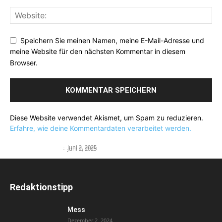
Speichern Sie meinen Namen, meine E-Mail-Adresse und
meine Website für den nächsten Kommentar in diesem
Browser.
Diese Website verwendet Akismet, um Spam zu reduzieren.
Erfahre, wie deine Kommentardaten verarbeitet werden.
Flying Visit
Flying Suit
English Teacher
-
Juni 2, 2025
English Teacher
-
Juni 2, 2025
Redaktionstipp
Mess
Dezember 2, 2024