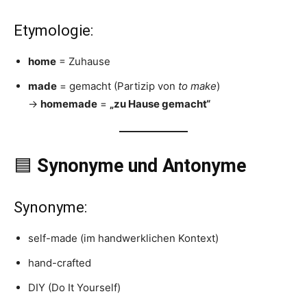
Etymologie:
home
= Zuhause
made
= gemacht (Partizip von
to make
)
→
homemade
=
„zu Hause gemacht“
🟦
Synonyme und Antonyme
Synonyme:
self-made (im handwerklichen Kontext)
hand-crafted
DIY (Do It Yourself)