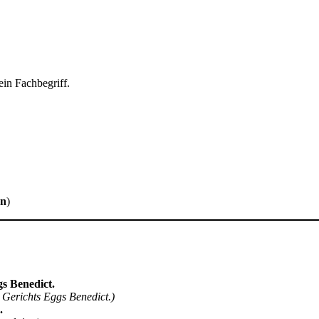
ein Fachbegriff.
en
)
gs Benedict.
n Gerichts Eggs Benedict.)
.