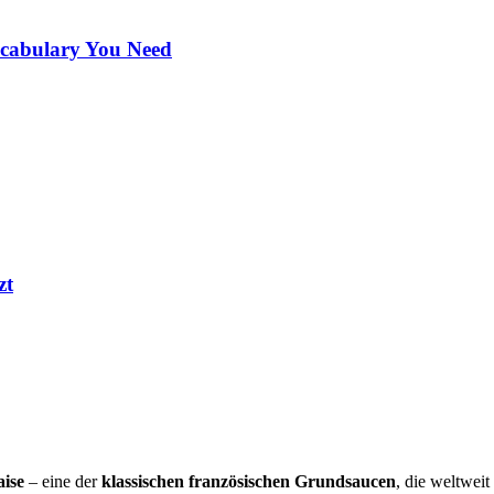
ocabulary You Need
zt
aise
– eine der
klassischen französischen Grundsaucen
, die weltweit