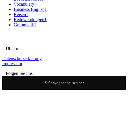
Vocabulary
4
Business English
1
Reisen
1
Redewendungen
1
Grammatik
1
Über uns
Datenschutzerklärung
Impressum
Folgen Sie uns
© Copyright englisch.net