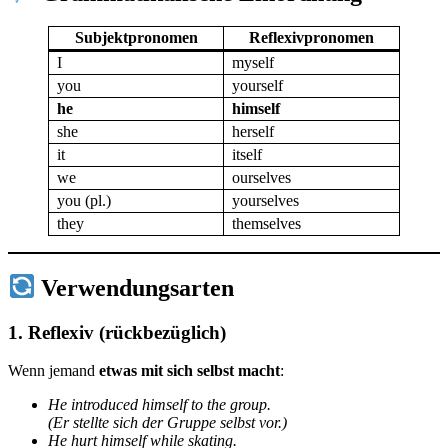
Subjektpronomen
Reflexivpronomen
I
myself
you
yourself
he
himself
she
herself
it
itself
we
ourselves
you (pl.)
yourselves
they
themselves
Verwendungsarten
1.
Reflexiv (rückbezüglich)
Wenn jemand
etwas mit sich selbst macht
:
He introduced himself to the group.
(Er stellte sich der Gruppe selbst vor.)
He hurt himself while skating.