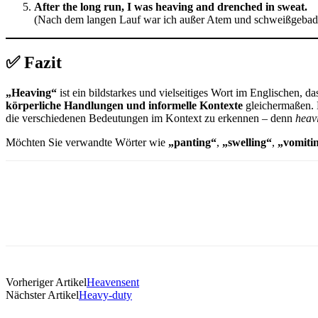
After the long run, I was heaving and drenched in sweat.
(Nach dem langen Lauf war ich außer Atem und schweißgebade
✅
Fazit
„Heaving“
ist ein bildstarkes und vielseitiges Wort im Englischen, d
körperliche Handlungen und informelle Kontexte
gleichermaßen. B
die verschiedenen Bedeutungen im Kontext zu erkennen – denn
heav
Möchten Sie verwandte Wörter wie
„panting“
,
„swelling“
,
„vomiti
Vorheriger Artikel
Heavensent
Nächster Artikel
Heavy-duty