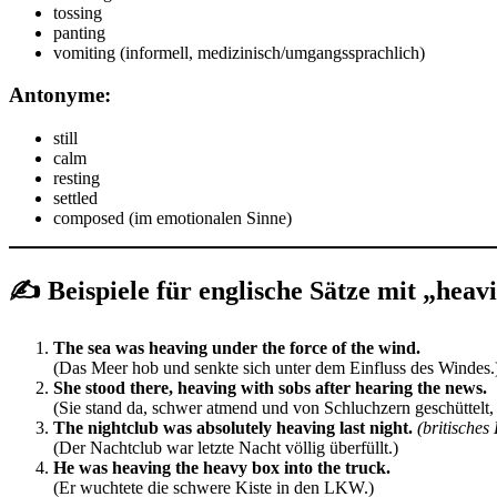
tossing
panting
vomiting (informell, medizinisch/umgangssprachlich)
Antonyme:
still
calm
resting
settled
composed (im emotionalen Sinne)
✍️
Beispiele für englische Sätze mit „heav
The sea was heaving under the force of the wind.
(Das Meer hob und senkte sich unter dem Einfluss des Windes.
She stood there, heaving with sobs after hearing the news.
(Sie stand da, schwer atmend und von Schluchzern geschüttelt, 
The nightclub was absolutely heaving last night.
(britisches
(Der Nachtclub war letzte Nacht völlig überfüllt.)
He was heaving the heavy box into the truck.
(Er wuchtete die schwere Kiste in den LKW.)