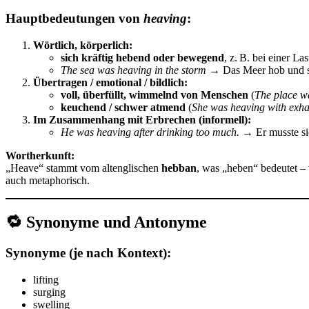
Hauptbedeutungen von
heaving
:
Wörtlich, körperlich:
sich kräftig hebend oder bewegend
, z. B. bei einer 
The sea was heaving in the storm
→ Das Meer hob und se
Übertragen / emotional / bildlich:
voll, überfüllt, wimmelnd von Menschen
(
The place wa
keuchend / schwer atmend
(
She was heaving with exha
Im Zusammenhang mit Erbrechen (informell):
He was heaving after drinking too much.
→ Er musste si
Wortherkunft:
„Heave“ stammt vom altenglischen
hebban
, was „heben“ bedeutet 
auch metaphorisch.
🔁
Synonyme und Antonyme
Synonyme (je nach Kontext):
lifting
surging
swelling