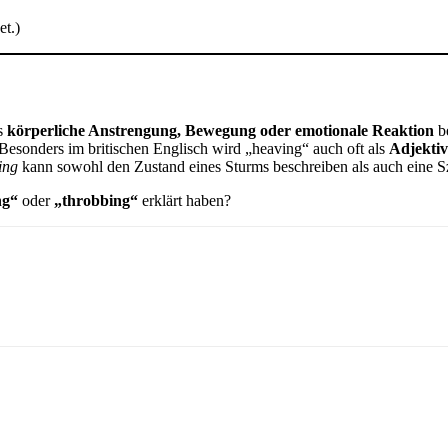
t.)
as
körperliche Anstrengung, Bewegung oder emotionale Reaktion
be
esonders im britischen Englisch wird „heaving“ auch oft als
Adjektiv
ing
kann sowohl den Zustand eines Sturms beschreiben als auch eine S
ng“
oder
„throbbing“
erklärt haben?