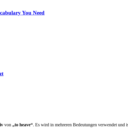
ocabulary You Need
zt
iv
von
„to heave“
. Es wird in mehreren Bedeutungen verwendet und i