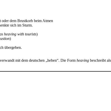
Last oder dem Brustkorb beim Atmen
nkte sich im Sturm.
s heaving with tourists
)
ustion
)
ch übergeben.
– verwandt mit dem deutschen „heben“. Die Form
heaving
beschreibt al