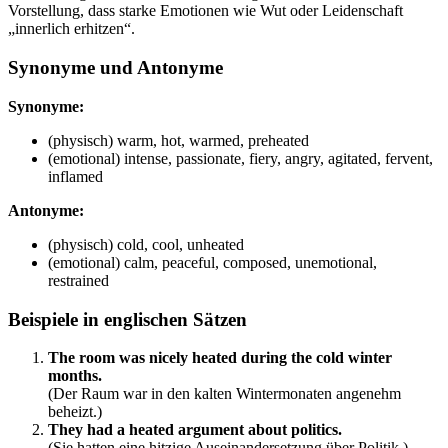
Vorstellung, dass starke Emotionen wie Wut oder Leidenschaft
„innerlich erhitzen“.
Synonyme und Antonyme
Synonyme:
(physisch) warm, hot, warmed, preheated
(emotional) intense, passionate, fiery, angry, agitated, fervent,
inflamed
Antonyme:
(physisch) cold, cool, unheated
(emotional) calm, peaceful, composed, unemotional,
restrained
Beispiele in englischen Sätzen
The room was nicely heated during the cold winter
months.
(Der Raum war in den kalten Wintermonaten angenehm
beheizt.)
They had a heated argument about politics.
(Sie hatten eine hitzige Auseinandersetzung über Politik.)