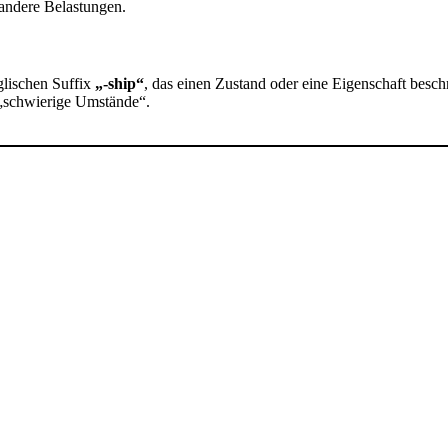
 andere Belastungen.
glischen Suffix
„-ship“
, das einen Zustand oder eine Eigenschaft beschr
r „schwierige Umstände“.