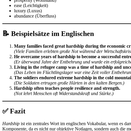
prosperity (Wohlstand)
ease (Leichtigkeit)
luxury (Luxus)
abundance (Überfluss)
📝
Beispielsätze im Englischen
Many families faced great hardship during the economic cri
(Viele Familien erlebten große Not während der Wirtschaftskris
He overcame years of hardship to become a successful entr
(Er überwand Jahre der Entbehrung und wurde ein erfolgreich
Living in the refugee camp was a time of hardship and unce
(Das Leben im Flüchtlingslager war eine Zeit voller Entbehrun
The soldiers endured extreme hardship in the cold mountai
(Die Soldaten ertrugen große Härten in den kalten Bergen.)
Hardship often teaches people resilience and strength.
(Not lehrt Menschen oft Widerstandskraft und Stärke.)
✅
Fazit
Hardship
ist ein zentrales Wort im englischen Vokabular, wenn es da
Komponente, da es nicht nur objektive Notlagen, sondern auch die men