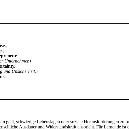
sis.
e.)
epreneur.
er Unternehmer.)
rtainty.
g und Unsicherheit.)
ns.
rum geht, schwierige Lebenslagen oder soziale Herausforderungen zu be
schliche Ausdauer und Widerstandskraft anspricht. Für Lernende ist es 