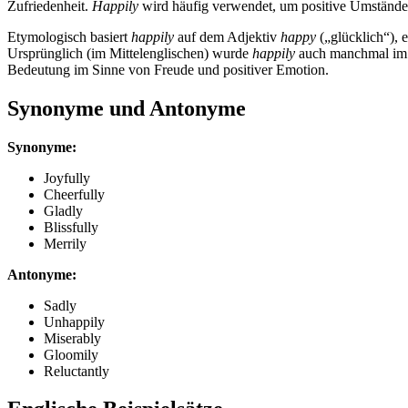
Zufriedenheit.
Happily
wird häufig verwendet, um positive Umstände
Etymologisch basiert
happily
auf dem Adjektiv
happy
(„glücklich“), 
Ursprünglich (im Mittelenglischen) wurde
happily
auch manchmal im S
Bedeutung im Sinne von Freude und positiver Emotion.
Synonyme und Antonyme
Synonyme:
Joyfully
Cheerfully
Gladly
Blissfully
Merrily
Antonyme:
Sadly
Unhappily
Miserably
Gloomily
Reluctantly