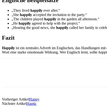
Englische Beispielsätze
„They lived
happily
ever after.“
„She
happily
accepted the invitation to the party.“
„The children played
happily
in the garden all afternoon.“
„He
happily
agreed to help with the project.“
„Hearing the good news, she
happily
called her family to celeb
Fazit
Happily
ist ein zentrales Adverb im Englischen, das Handlungen mit e
Wort eine starke emotionale Wirkung. Wer Englisch lernt, sollte
happi
Vorheriger Artikel
Happy
Nächster Artikel
Haptic