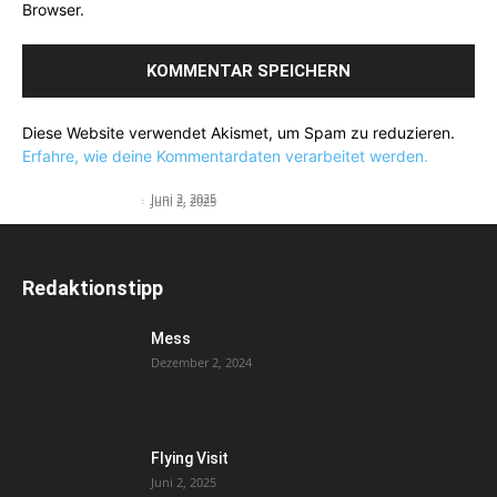
Browser.
Diese Website verwendet Akismet, um Spam zu reduzieren.
Erfahre, wie deine Kommentardaten verarbeitet werden.
Flying Visit
Flying Suit
English Teacher
-
Juni 2, 2025
English Teacher
-
Juni 2, 2025
Redaktionstipp
Mess
Dezember 2, 2024
Flying Visit
Juni 2, 2025