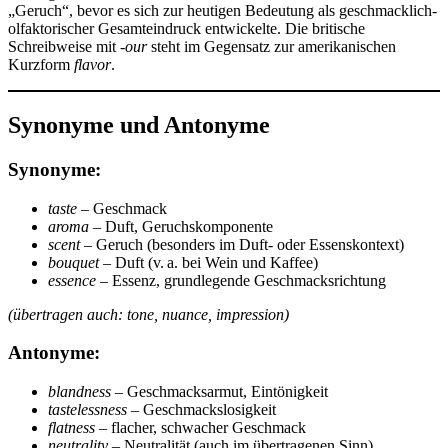
„Geruch“, bevor es sich zur heutigen Bedeutung als geschmacklich-
olfaktorischer Gesamteindruck entwickelte. Die britische
Schreibweise mit
-our
steht im Gegensatz zur amerikanischen
Kurzform
flavor
.
Synonyme und Antonyme
Synonyme:
taste
– Geschmack
aroma
– Duft, Geruchskomponente
scent
– Geruch (besonders im Duft- oder Essenskontext)
bouquet
– Duft (v. a. bei Wein und Kaffee)
essence
– Essenz, grundlegende Geschmacksrichtung
(übertragen auch: tone, nuance, impression)
Antonyme:
blandness
– Geschmacksarmut, Eintönigkeit
tastelessness
– Geschmackslosigkeit
flatness
– flacher, schwacher Geschmack
neutrality
– Neutralität (auch im übertragenen Sinn)