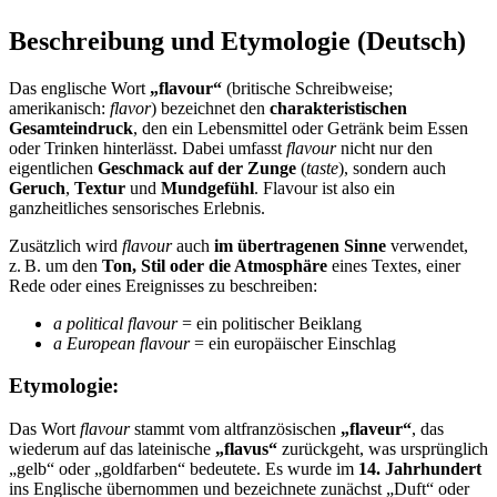
Beschreibung und Etymologie (Deutsch)
Das englische Wort
„flavour“
(britische Schreibweise;
amerikanisch:
flavor
) bezeichnet den
charakteristischen
Gesamteindruck
, den ein Lebensmittel oder Getränk beim Essen
oder Trinken hinterlässt. Dabei umfasst
flavour
nicht nur den
eigentlichen
Geschmack auf der Zunge
(
taste
), sondern auch
Geruch
,
Textur
und
Mundgefühl
. Flavour ist also ein
ganzheitliches sensorisches Erlebnis.
Zusätzlich wird
flavour
auch
im übertragenen Sinne
verwendet,
z. B. um den
Ton, Stil oder die Atmosphäre
eines Textes, einer
Rede oder eines Ereignisses zu beschreiben:
a political flavour
= ein politischer Beiklang
a European flavour
= ein europäischer Einschlag
Etymologie:
Das Wort
flavour
stammt vom altfranzösischen
„flaveur“
, das
wiederum auf das lateinische
„flavus“
zurückgeht, was ursprünglich
„gelb“ oder „goldfarben“ bedeutete. Es wurde im
14. Jahrhundert
ins Englische übernommen und bezeichnete zunächst „Duft“ oder