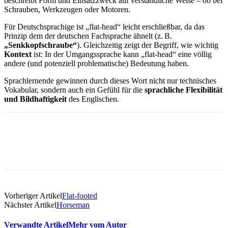
beschreibt Form und Einsatzzweck auf verständliche Weise – ob bei
Schrauben, Werkzeugen oder Motoren.
Für Deutschsprachige ist „flat-head“ leicht erschließbar, da das
Prinzip dem der deutschen Fachsprache ähnelt (z. B.
„Senkkopfschraube“
). Gleichzeitig zeigt der Begriff, wie wichtig
Kontext
ist: In der Umgangssprache kann „flat-head“ eine völlig
andere (und potenziell problematische) Bedeutung haben.
Sprachlernende gewinnen durch dieses Wort nicht nur technisches
Vokabular, sondern auch ein Gefühl für die
sprachliche Flexibilität
und Bildhaftigkeit
des Englischen.
Vorheriger Artikel
Flat-footed
Nächster Artikel
Horseman
Verwandte Artikel
Mehr vom Autor