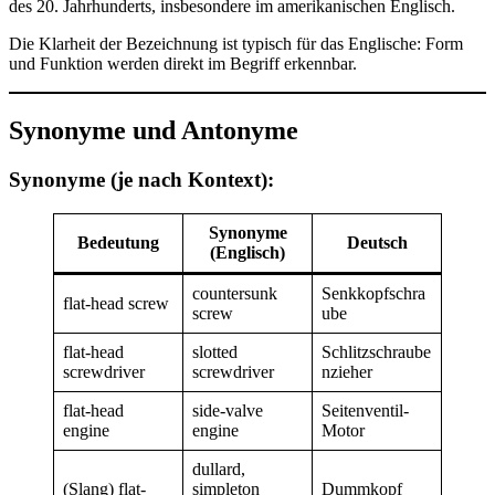
des 20. Jahrhunderts, insbesondere im amerikanischen Englisch.
Die Klarheit der Bezeichnung ist typisch für das Englische: Form
und Funktion werden direkt im Begriff erkennbar.
Synonyme und Antonyme
Synonyme (je nach Kontext):
Synonyme
Bedeutung
Deutsch
(Englisch)
countersunk
Senkkopfschra
flat-head screw
screw
ube
flat-head
slotted
Schlitzschraube
screwdriver
screwdriver
nzieher
flat-head
side-valve
Seitenventil-
engine
engine
Motor
dullard,
(Slang) flat-
simpleton
Dummkopf