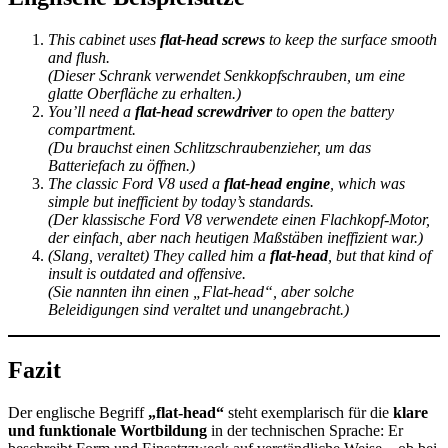
This cabinet uses
flat-head screws
to keep the surface smooth
and flush.
(Dieser Schrank verwendet Senkkopfschrauben, um eine
glatte Oberfläche zu erhalten.)
You’ll need a
flat-head screwdriver
to open the battery
compartment.
(Du brauchst einen Schlitzschraubenzieher, um das
Batteriefach zu öffnen.)
The classic Ford V8 used a
flat-head engine
, which was
simple but inefficient by today’s standards.
(Der klassische Ford V8 verwendete einen Flachkopf-Motor,
der einfach, aber nach heutigen Maßstäben ineffizient war.)
(Slang, veraltet)
They called him a
flat-head
, but that kind of
insult is outdated and offensive.
(Sie nannten ihn einen „Flat-head“, aber solche
Beleidigungen sind veraltet und unangebracht.)
Fazit
Der englische Begriff
„flat-head“
steht exemplarisch für die
klare
und funktionale Wortbildung
in der technischen Sprache: Er