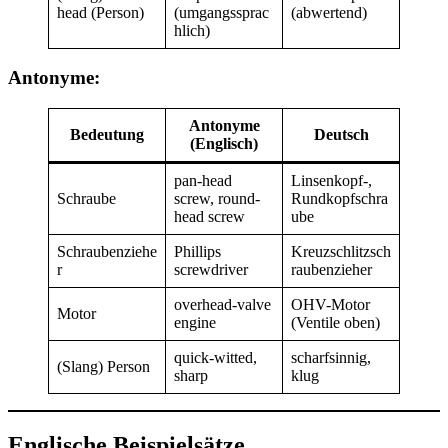
head (Person)
(umgangssprac
(abwertend)
hlich)
Antonyme:
Antonyme
Bedeutung
Deutsch
(Englisch)
pan-head
Linsenkopf-,
Schraube
screw, round-
Rundkopfschra
head screw
ube
Schraubenziehe
Phillips
Kreuzschlitzsch
r
screwdriver
raubenzieher
overhead-valve
OHV-Motor
Motor
engine
(Ventile oben)
quick-witted,
scharfsinnig,
(Slang) Person
sharp
klug
Englische Beispielsätze