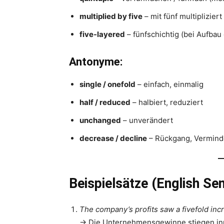
multiplied by five
– mit fünf multipliziert
five-layered
– fünfschichtig (bei Aufbau 
Antonyme:
single / onefold
– einfach, einmalig
half / reduced
– halbiert, reduziert
unchanged
– unverändert
decrease / decline
– Rückgang, Vermin
Beispielsätze (English Se
The company’s profits saw a fivefold incr
→ Die Unternehmensgewinne stiegen inn