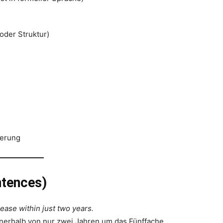
oder Struktur)
derung
ntences)
ease within just two years.
erhalb von nur zwei Jahren um das Fünffache.