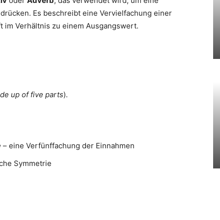
iv
oder
Adverb
, das verwendet wird, um eine
rücken. Es beschreibt eine Vervielfachung einer
t im Verhältnis zu einem Ausgangswert.
de up of five parts
).
e
– eine Verfünffachung der Einnahmen
ache Symmetrie