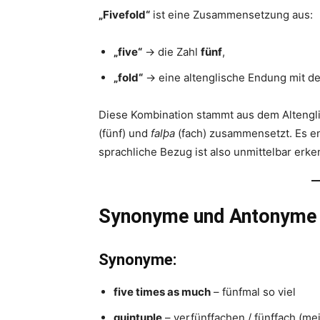
„Fivefold“
ist eine Zusammensetzung aus:
„five“
→ die Zahl
fünf
,
„fold“
→ eine altenglische Endung mit der
Diese Kombination stammt aus dem Alteng
(fünf) und
falþa
(fach) zusammensetzt. Es ent
sprachliche Bezug ist also unmittelbar erke
Synonyme und Antonyme
Synonyme:
five times as much
– fünfmal so viel
quintuple
– verfünffachen / fünffach (mei