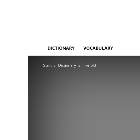
DICTIONARY
VOCABULARY
Start
Dictionary
Fivefold