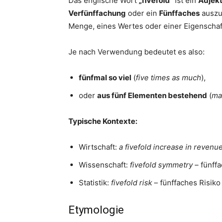
Das englische Wort
„fivefold“
ist ein
Adjekt
Verfünffachung
oder ein
Fünffaches
auszud
Menge, eines Wertes oder einer Eigenschaf
Je nach Verwendung bedeutet es also:
fünfmal so viel
(
five times as much
),
oder
aus fünf Elementen bestehend
(
ma
Typische Kontexte:
Wirtschaft:
a fivefold increase in revenu
Wissenschaft:
fivefold symmetry
– fünff
Statistik:
fivefold risk
– fünffaches Risiko
Etymologie