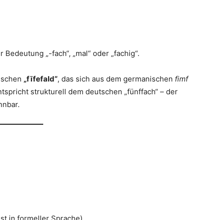
 Bedeutung „-fach“, „mal“ oder „fachig“.
lischen
„fīfefald“
, das sich aus dem germanischen
fimf
spricht strukturell dem deutschen „fünffach“ – der
nnbar.
st in formeller Sprache)