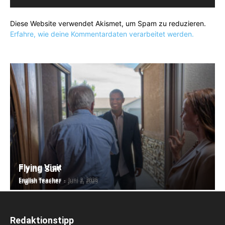
Diese Website verwendet Akismet, um Spam zu reduzieren.
Erfahre, wie deine Kommentardaten verarbeitet werden.
Flying Visit
Flying Suit
English Teacher
-
Juni 2, 2025
English Teacher
-
Juni 2, 2025
Redaktionstipp