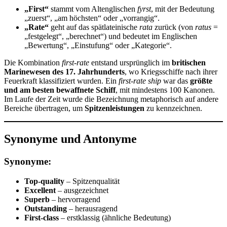
„First“
stammt vom Altenglischen
fyrst
, mit der Bedeutung
„zuerst“, „am höchsten“ oder „vorrangig“.
„Rate“
geht auf das spätlateinische
rata
zurück (von
ratus
=
„festgelegt“, „berechnet“) und bedeutet im Englischen
„Bewertung“, „Einstufung“ oder „Kategorie“.
Die Kombination
first-rate
entstand ursprünglich im
britischen
Marinewesen des 17. Jahrhunderts
, wo Kriegsschiffe nach ihrer
Feuerkraft klassifiziert wurden. Ein
first-rate ship
war das
größte
und am besten bewaffnete Schiff
, mit mindestens 100 Kanonen.
Im Laufe der Zeit wurde die Bezeichnung metaphorisch auf andere
Bereiche übertragen, um
Spitzenleistungen
zu kennzeichnen.
Synonyme und Antonyme
Synonyme:
Top-quality
– Spitzenqualität
Excellent
– ausgezeichnet
Superb
– hervorragend
Outstanding
– herausragend
First-class
– erstklassig (ähnliche Bedeutung)