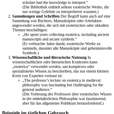
scholars had the knowledge to interpret.“
(Die Bibliothek enthielt seltene esoterische Werke, die
nur wenige Gelehrte zu interpretieren wussten.)
Sammlungen und Schriften
Der Begriff kann auch auf eine
Sammlung von Büchern, Manuskripten oder Artefakten
angewendet werden, die sich mit esoterischen oder okkulten
Themen beschäftigen:
„He spent years collecting esoterica, including ancient
manuscripts and arcane symbols.“
(Er verbrachte Jahre damit, esoterische Werke zu
sammeln, darunter alte Manuskripte und geheimnisvolle
Symbole.)
Wissenschaftliche und literarische Nutzung
In
wissenschaftlichen oder literarischen Kontexten kann
„esoterica“ verwendet werden, um komplexes oder
spezialisiertes Wissen zu beschreiben, das nur einem kleinen
Kreis von Experten vertraut ist:
„The professor’s lecture on esoterica in medieval
philosophy was fascinating but challenging for the
general audience.“
(Die Vorlesung des Professors über esoterisches Wissen
in der mittelalterlichen Philosophie war faszinierend,
aber für das allgemeine Publikum herausfordernd.)
Beispiele im täglichen Gebrauch