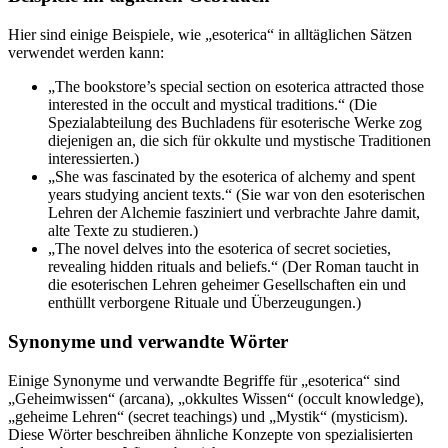
Hier sind einige Beispiele, wie „esoterica“ in alltäglichen Sätzen
verwendet werden kann:
„The bookstore’s special section on esoterica attracted those
interested in the occult and mystical traditions.“ (Die
Spezialabteilung des Buchladens für esoterische Werke zog
diejenigen an, die sich für okkulte und mystische Traditionen
interessierten.)
„She was fascinated by the esoterica of alchemy and spent
years studying ancient texts.“ (Sie war von den esoterischen
Lehren der Alchemie fasziniert und verbrachte Jahre damit,
alte Texte zu studieren.)
„The novel delves into the esoterica of secret societies,
revealing hidden rituals and beliefs.“ (Der Roman taucht in
die esoterischen Lehren geheimer Gesellschaften ein und
enthüllt verborgene Rituale und Überzeugungen.)
Synonyme und verwandte Wörter
Einige Synonyme und verwandte Begriffe für „esoterica“ sind
„Geheimwissen“ (arcana), „okkultes Wissen“ (occult knowledge),
„geheime Lehren“ (secret teachings) und „Mystik“ (mysticism).
Diese Wörter beschreiben ähnliche Konzepte von spezialisierten