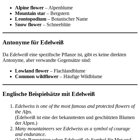
Alpine flower
– Alpenblume
Mountain star
– Bergstern
Leontopodium
– Botanischer Name
Snow flower
– Schneeblüte
Antonyme für Edelweiß
Da
Edelweiß
eine spezifische Pflanze ist, gibt es keine direkten
Antonyme, aber verwandte Gegensätze sind:
Lowland flower
– Flachlandblume
Common wildflower
– Häufige Wildblume
Englische Beispielsätze mit Edelweiß
Edelweiss is one of the most famous and protected flowers of
the Alps.
(Edelweiß ist eine der bekanntesten und geschützten Blumen
der Alpen.)
Many mountaineers see Edelweiss as a symbol of courage
and endurance.
(Viele Bergsteiger sehen Edelweiß als Symbol für Mut und