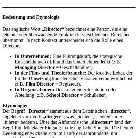
Bedeutung und Etymologie
Das englische Wort
„Director“
bezeichnet eine Person, die eine
leitende oder überwachende Funktion in verschiedenen Bereichen
übernimmt. Je nach Kontext unterscheidet sich die Rolle eines
Directors:
In Unternehmen:
Eine Führungskraft, die strategische
Entscheidungen trifft und das Unternehmen lenkt (z.B.
Managing Director
= Geschäftsführer).
In der Film- und Theaterbranche:
Der kreative Leiter, der
für die Umsetzung künstlerischer Visionen verantwortlich ist
(z.B.
Film Director
= Regisseur).
In Organisationen:
Der Leiter einer Institution oder
Abteilung (z.B.
School Director
= Schulleiter).
Etymologie:
Der Begriff
„Director“
stammt aus dem Lateinischen
„director“
,
abgeleitet vom Verb
„dirigere“
, was „richten“, „lenken“ oder
„führen“ bedeutet. Über das Altfranzösische
„directeur“
fand der
Begriff im Mittelalter Eingang in die englische Sprache. Die heutige
Bedeutung entwickelte sich im Laufe der Jahrhunderte, um