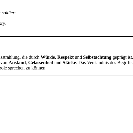
 soldiers.
ory.
usstrahlung, die durch
Würde
,
Respekt
und
Selbstachtung
geprägt ist
k von
Anstand
,
Gelassenheit
und
Stärke
. Das Verständnis des Begriff
bole sprechen zu können.