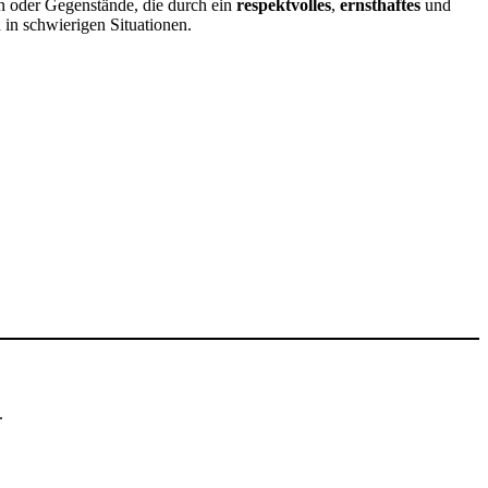
n oder Gegenstände, die durch ein
respektvolles
,
ernsthaftes
und
h in schwierigen Situationen.
.