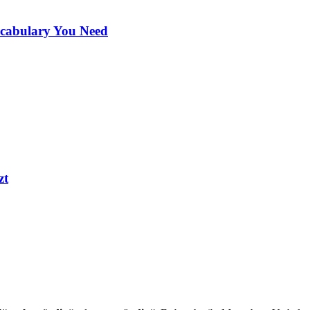
ocabulary You Need
zt