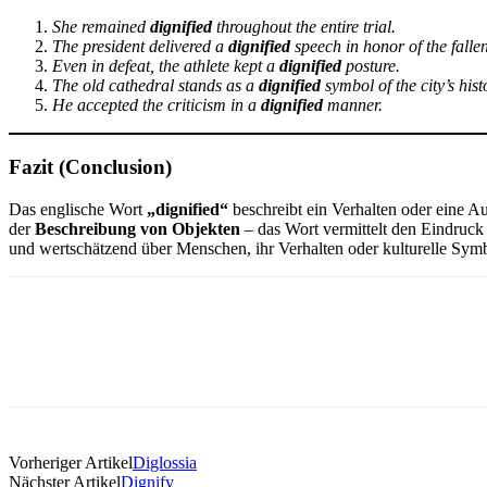
She remained
dignified
throughout the entire trial.
The president delivered a
dignified
speech in honor of the fallen
Even in defeat, the athlete kept a
dignified
posture.
The old cathedral stands as a
dignified
symbol of the city’s hist
He accepted the criticism in a
dignified
manner.
Fazit (Conclusion)
Das englische Wort
„dignified“
beschreibt ein Verhalten oder eine A
der
Beschreibung von Objekten
– das Wort vermittelt den Eindruc
und wertschätzend über Menschen, ihr Verhalten oder kulturelle Sym
Vorheriger Artikel
Diglossia
Nächster Artikel
Dignify