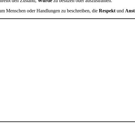
hreibt den Zustand,
Würde
zu besitzen oder auszustrahlen.
um Menschen oder Handlungen zu beschreiben, die
Respekt
und
Ans