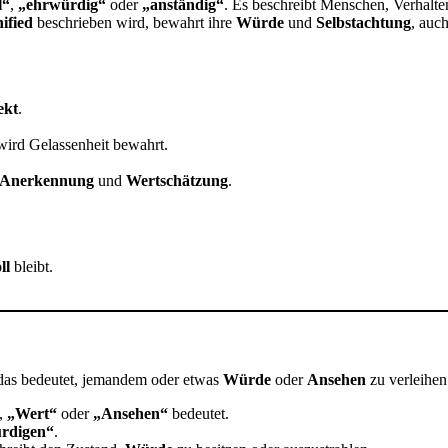
l“
,
„ehrwürdig“
oder
„anständig“
. Es beschreibt Menschen, Verhalte
nified
beschrieben wird, bewahrt ihre
Würde
und
Selbstachtung
, auc
ekt
.
wird Gelassenheit bewahrt.
Anerkennung
und
Wertschätzung
.
ll
bleibt.
das bedeutet, jemandem oder etwas
Würde
oder
Ansehen
zu verleihen
,
„Wert“
oder
„Ansehen“
bedeutet.
rdigen“
.