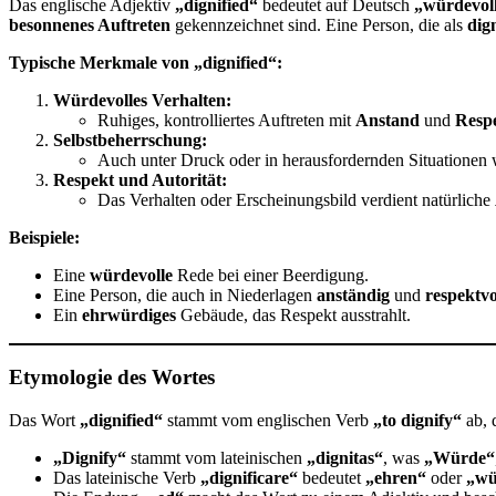
Das englische Adjektiv
„dignified“
bedeutet auf Deutsch
„würdevol
besonnenes Auftreten
gekennzeichnet sind. Eine Person, die als
dig
Typische Merkmale von „dignified“:
Würdevolles Verhalten:
Ruhiges, kontrolliertes Auftreten mit
Anstand
und
Resp
Selbstbeherrschung:
Auch unter Druck oder in herausfordernden Situationen 
Respekt und Autorität:
Das Verhalten oder Erscheinungsbild verdient natürliche
Beispiele:
Eine
würdevolle
Rede bei einer Beerdigung.
Eine Person, die auch in Niederlagen
anständig
und
respektvo
Ein
ehrwürdiges
Gebäude, das Respekt ausstrahlt.
Etymologie des Wortes
Das Wort
„dignified“
stammt vom englischen Verb
„to dignify“
ab, 
„Dignify“
stammt vom lateinischen
„dignitas“
, was
„Würde“
Das lateinische Verb
„dignificare“
bedeutet
„ehren“
oder
„wü