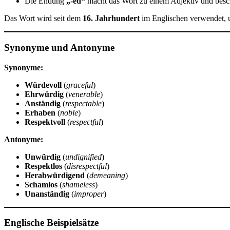
Die Endung
„-ed“
macht das Wort zu einem Adjektiv und besc
Das Wort wird seit dem
16. Jahrhundert
im Englischen verwendet, 
Synonyme und Antonyme
Synonyme:
Würdevoll
(
graceful
)
Ehrwürdig
(
venerable
)
Anständig
(
respectable
)
Erhaben
(
noble
)
Respektvoll
(
respectful
)
Antonyme:
Unwürdig
(
undignified
)
Respektlos
(
disrespectful
)
Herabwürdigend
(
demeaning
)
Schamlos
(
shameless
)
Unanständig
(
improper
)
Englische Beispielsätze