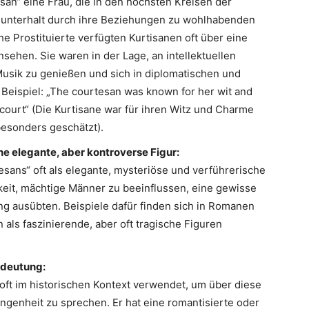
san“ eine Frau, die in den höchsten Kreisen der
sunterhalt durch ihre Beziehungen zu wohlhabenden
e Prostituierte verfügten Kurtisanen oft über eine
sehen. Sie waren in der Lage, an intellektuellen
usik zu genießen und sich in diplomatischen und
Beispiel: „The courtesan was known for her wit and
l court“ (Die Kurtisane war für ihren Witz und Charme
esonders geschätzt).
ine elegante, aber kontroverse Figur:
esans“ oft als elegante, mysteriöse und verführerische
gkeit, mächtige Männer zu beeinflussen, eine gewisse
ung ausübten. Beispiele dafür finden sich in Romanen
als faszinierende, aber oft tragische Figuren
edeutung:
 oft im historischen Kontext verwendet, um über diese
angenheit zu sprechen. Er hat eine romantisierte oder