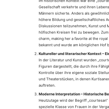
Im historischen Kontext war eine „courte
Gesellschaft verkehrte und ihren Leben
Männern sicherte. Anders als gewöhnlich
höhere Bildung und gesellschaftliches An
Diskussionen teilzunehmen, Kunst und M
höfischen Kreisen frei zu bewegen. Zum 
charm, making her a favorite at the roya
bekannt und wurde am königlichen Hof b
Kultureller und literarischer Kontext – E
In der Literatur und Kunst wurden „court
Figuren dargestellt, die durch ihre Fähi
Kontrolle über ihre eigene soziale Stell
und Theaterstücken, in denen Kurtisanen 
auftreten.
Moderne Interpretation – Historische B
Heutzutage wird der Begriff „courtesan“
spezielle Klasse von Frauen in der Verg