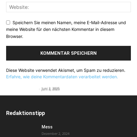
Speichern Sie meinen Namen, meine E-Mail-Adresse und
meine Website für den nächsten Kommentar in diesem
Browser.
Diese Website verwendet Akismet, um Spam zu reduzieren.
Erfahre, wie deine Kommentardaten verarbeitet werden.
Flying Visit
Flying Suit
English Teacher
-
Juni 2, 2025
English Teacher
-
Juni 2, 2025
Redaktionstipp
Mess
Dezember 2, 2024