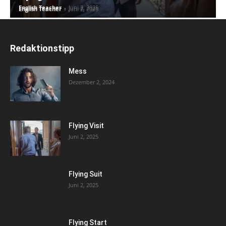
English Teacher
-
Juni 2, 2025
English Teacher
-
Juni 2, 2025
Redaktionstipp
Mess
Dezember 2, 2024
Flying Visit
Juni 2, 2025
Flying Suit
Juni 2, 2025
Flying Start