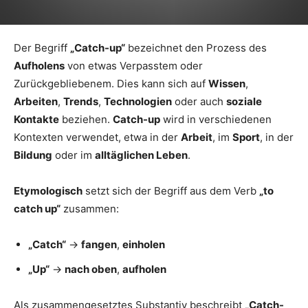
Der Begriff
„Catch-up“
bezeichnet den Prozess des
Aufholens
von etwas Verpasstem oder
Zurückgebliebenem. Dies kann sich auf
Wissen
,
Arbeiten
,
Trends
,
Technologien
oder auch
soziale
Kontakte
beziehen.
Catch-up
wird in verschiedenen
Kontexten verwendet, etwa in der
Arbeit
, im
Sport
, in der
Bildung
oder im
alltäglichen Leben
.
Etymologisch
setzt sich der Begriff aus dem Verb
„to
catch up“
zusammen:
„Catch“
→
fangen
,
einholen
„Up“
→
nach oben
,
aufholen
Als zusammengesetztes Substantiv beschreibt
„Catch-