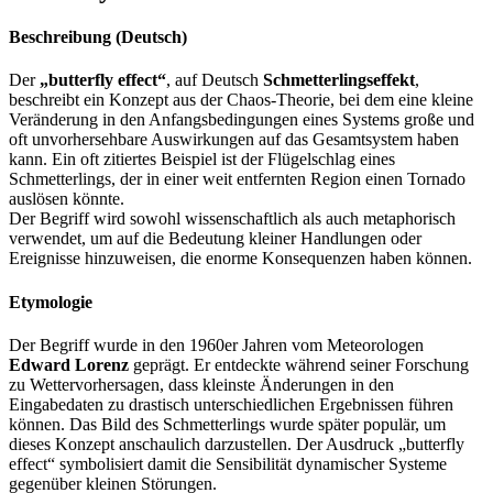
Beschreibung (Deutsch)
Der
„butterfly effect“
, auf Deutsch
Schmetterlingseffekt
,
beschreibt ein Konzept aus der Chaos-Theorie, bei dem eine kleine
Veränderung in den Anfangsbedingungen eines Systems große und
oft unvorhersehbare Auswirkungen auf das Gesamtsystem haben
kann. Ein oft zitiertes Beispiel ist der Flügelschlag eines
Schmetterlings, der in einer weit entfernten Region einen Tornado
auslösen könnte.
Der Begriff wird sowohl wissenschaftlich als auch metaphorisch
verwendet, um auf die Bedeutung kleiner Handlungen oder
Ereignisse hinzuweisen, die enorme Konsequenzen haben können.
Etymologie
Der Begriff wurde in den 1960er Jahren vom Meteorologen
Edward Lorenz
geprägt. Er entdeckte während seiner Forschung
zu Wettervorhersagen, dass kleinste Änderungen in den
Eingabedaten zu drastisch unterschiedlichen Ergebnissen führen
können. Das Bild des Schmetterlings wurde später populär, um
dieses Konzept anschaulich darzustellen. Der Ausdruck „butterfly
effect“ symbolisiert damit die Sensibilität dynamischer Systeme
gegenüber kleinen Störungen.