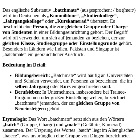
Das englische Substantiv
„batchmate“
(ausgesprochen: /ˈbætʃmeɪt/)
wird im Deutschen als
„Kommilitone“
,
„Studienkollege“
,
„Jahrgangskollege“
oder
„Kurskamerad“
übersetzt. Es
beschreibt eine
Person, die zur gleichen Gruppe oder Charge
von Studenten
in einer Bildungseinrichtung gehört. Der Begriff
wird oft verwendet, um sich auf jemanden zu beziehen, der zur
gleichen Klasse, Studiengruppe oder Einstellungsrunde
gehört.
Besonders in Ländern wie Indien, Pakistan und Singapur ist
„batchmate“ ein gebräuchlicher Ausdruck.
Bedeutung im Detail
:
Bildungsbereich
: „Batchmate“ wird häufig an Universitäten
und Schulen verwendet, um Personen zu bezeichnen, die im
selben Jahrgang
oder
Kurs
eingeschrieben sind.
Berufsleben
: In Unternehmen, insbesondere bei Trainee-
Programmen oder großen Einstellungswellen, bezeichnet
„batchmate“ jemanden, der zur
gleichen Gruppe von
Neueinsteigern
gehört.
Etymologie
: Das Wort „batchmate“ setzt sich aus den Wörtern
„batch“
(Gruppe, Charge) und
„mate“
(Gefährte, Kamerad)
zusammen. Der Ursprung des Wortes „batch“ liegt im Altenglischen
„bæcce“, was ursprünglich eine Gruppe von Dingen bezeichnete,