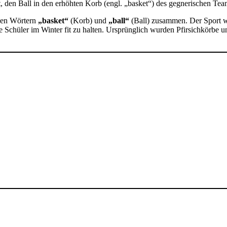
t, den Ball in den erhöhten Korb (engl. „basket“) des gegnerischen Te
chen Wörtern
„basket“
(Korb) und
„ball“
(Ball) zusammen. Der Sport 
ne Schüler im Winter fit zu halten. Ursprünglich wurden Pfirsichkörbe u