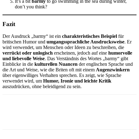
It’s a bit
barmy
to go swimming in the sea during winter,
don’t you think?
Fazit
Der Ausdruck „barmy“ ist ein
charakteristisches Beispiel
für
britischen Humor und
umgangssprachliche Ausdrucksweise
. Er
wird verwendet, um Menschen oder Ideen zu beschreiben, die
verrückt oder unlogisch
erscheinen, jedoch auf eine
humorvolle
und liebevolle Weise
. Das Verständnis des Wortes „barmy“ gibt
Einblicke in die
kulturellen Nuancen
der englischen Sprache und
die Art und Weise, wie die Briten oft mit einem
Augenzwinkern
über eigenwilliges Verhalten sprechen. Es zeigt, wie Sprache
verwendet wird, um
Humor, Ironie und leichte Kritik
auszudrücken, ohne beleidigend zu sein.