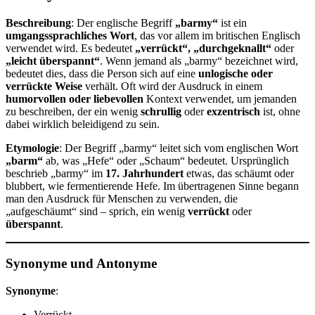
Beschreibung
: Der englische Begriff
„barmy“
ist ein
umgangssprachliches Wort
, das vor allem im britischen Englisch
verwendet wird. Es bedeutet
„verrückt“, „durchgeknallt“
oder
„leicht überspannt“
. Wenn jemand als „barmy“ bezeichnet wird,
bedeutet dies, dass die Person sich auf eine
unlogische oder
verrückte Weise
verhält. Oft wird der Ausdruck in einem
humorvollen oder liebevollen
Kontext verwendet, um jemanden
zu beschreiben, der ein wenig
schrullig
oder
exzentrisch
ist, ohne
dabei wirklich beleidigend zu sein.
Etymologie
: Der Begriff „barmy“ leitet sich vom englischen Wort
„barm“
ab, was „Hefe“ oder „Schaum“ bedeutet. Ursprünglich
beschrieb „barmy“ im
17. Jahrhundert
etwas, das schäumt oder
blubbert, wie fermentierende Hefe. Im übertragenen Sinne begann
man den Ausdruck für Menschen zu verwenden, die
„aufgeschäumt“ sind – sprich, ein wenig
verrückt
oder
überspannt
.
Synonyme und Antonyme
Synonyme
:
Verrückt