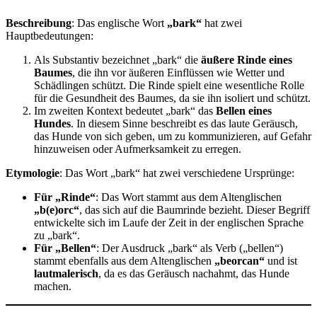
Beschreibung
: Das englische Wort
„bark“
hat zwei
Hauptbedeutungen:
Als Substantiv bezeichnet „bark“ die
äußere Rinde eines
Baumes
, die ihn vor äußeren Einflüssen wie Wetter und
Schädlingen schützt. Die Rinde spielt eine wesentliche Rolle
für die Gesundheit des Baumes, da sie ihn isoliert und schützt.
Im zweiten Kontext bedeutet „bark“ das
Bellen eines
Hundes
. In diesem Sinne beschreibt es das laute Geräusch,
das Hunde von sich geben, um zu kommunizieren, auf Gefahr
hinzuweisen oder Aufmerksamkeit zu erregen.
Etymologie
: Das Wort „bark“ hat zwei verschiedene Ursprünge:
Für „Rinde“
: Das Wort stammt aus dem Altenglischen
„b(e)orc“
, das sich auf die Baumrinde bezieht. Dieser Begriff
entwickelte sich im Laufe der Zeit in der englischen Sprache
zu „bark“.
Für „Bellen“
: Der Ausdruck „bark“ als Verb („bellen“)
stammt ebenfalls aus dem Altenglischen
„beorcan“
und ist
lautmalerisch
, da es das Geräusch nachahmt, das Hunde
machen.