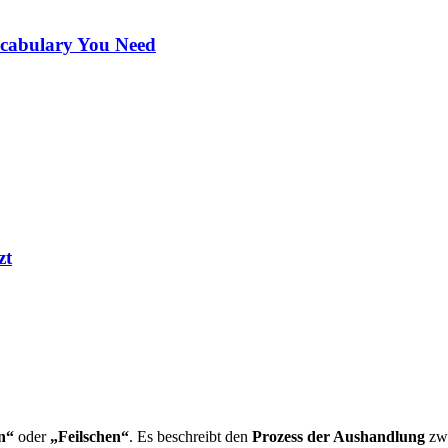
ocabulary You Need
zt
n“
oder
„Feilschen“
. Es beschreibt den
Prozess der Aushandlung
zwi