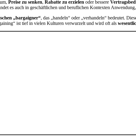
rum,
Preise zu senken
,
Rabatte zu erzielen
oder bessere
Vertragsbe
 findet es auch in geschäftlichen und beruflichen Kontexten Anwendung
schen „bargaigner“
, das „handeln“ oder „verhandeln“ bedeutet. Die
ning“ ist tief in vielen Kulturen verwurzelt und wird oft als
wesentli