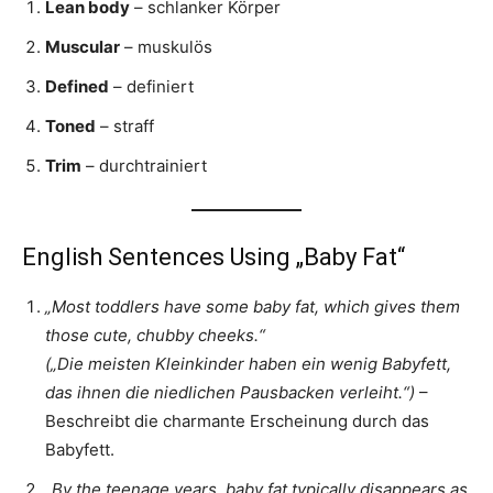
Lean body
– schlanker Körper
Muscular
– muskulös
Defined
– definiert
Toned
– straff
Trim
– durchtrainiert
English Sentences Using „Baby Fat“
„Most toddlers have some baby fat, which gives them
those cute, chubby cheeks.“
(„Die meisten Kleinkinder haben ein wenig Babyfett,
das ihnen die niedlichen Pausbacken verleiht.“)
–
Beschreibt die charmante Erscheinung durch das
Babyfett.
„By the teenage years, baby fat typically disappears as