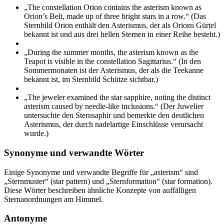
„The constellation Orion contains the asterism known as
Orion’s Belt, made up of three bright stars in a row.“ (Das
Sternbild Orion enthält den Asterismus, der als Orions Gürtel
bekannt ist und aus drei hellen Sternen in einer Reihe besteht.)
„During the summer months, the asterism known as the
Teapot is visible in the constellation Sagittarius.“ (In den
Sommermonaten ist der Asterismus, der als die Teekanne
bekannt ist, im Sternbild Schütze sichtbar.)
„The jeweler examined the star sapphire, noting the distinct
asterism caused by needle-like inclusions.“ (Der Juwelier
untersuchte den Sternsaphir und bemerkte den deutlichen
Asterismus, der durch nadelartige Einschlüsse verursacht
wurde.)
Synonyme und verwandte Wörter
Einige Synonyme und verwandte Begriffe für „asterism“ sind
„Sternmuster“ (star pattern) und „Sternformation“ (star formation).
Diese Wörter beschreiben ähnliche Konzepte von auffälligen
Sternanordnungen am Himmel.
Antonyme