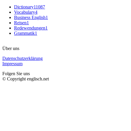
Dictionary
11087
Vocabulary
4
Business English
1
Reisen
1
Redewendungen
1
Grammatik
1
Über uns
Datenschutzerklärung
Impressum
Folgen Sie uns
© Copyright englisch.net