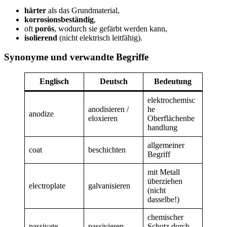
härter
als das Grundmaterial,
korrosionsbeständig
,
oft
porös
, wodurch sie gefärbt werden kann,
isolierend
(nicht elektrisch leitfähig).
Synonyme und verwandte Begriffe
Englisch
Deutsch
Bedeutung
elektrochemisc
anodisieren /
he
anodize
eloxieren
Oberflächenbe
handlung
allgemeiner
coat
beschichten
Begriff
mit Metall
überziehen
electroplate
galvanisieren
(nicht
dasselbe!)
chemischer
passivate
passivieren
Schutz durch