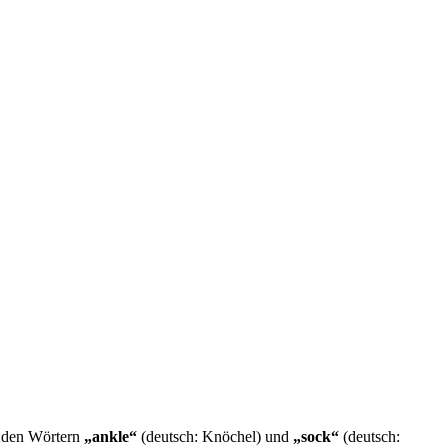
us den Wörtern
„ankle“
(deutsch: Knöchel) und
„sock“
(deutsch: