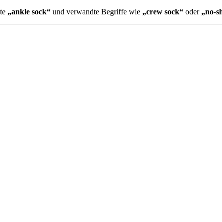
lte
„ankle sock“
und verwandte Begriffe wie
„crew sock“
oder
„no-s