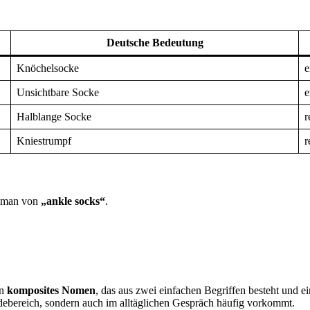
Deutsche Bedeutung
Knöchelsocke
e
Unsichtbare Socke
e
Halblange Socke
r
Kniestrumpf
r
ht man von
„ankle socks“
.
in
komposites Nomen
, das aus zwei einfachen Begriffen besteht und e
odebereich, sondern auch im alltäglichen Gespräch häufig vorkommt.