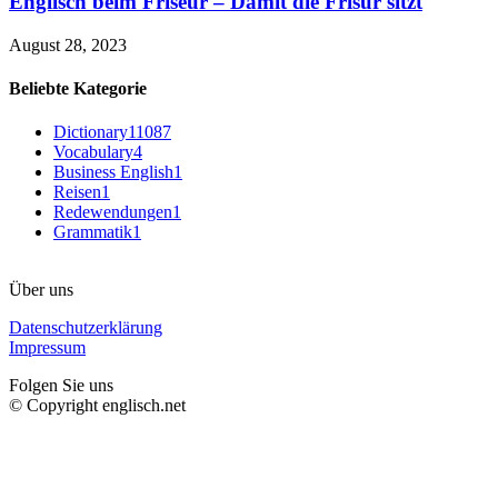
Englisch beim Friseur – Damit die Frisur sitzt
August 28, 2023
Beliebte Kategorie
Dictionary
11087
Vocabulary
4
Business English
1
Reisen
1
Redewendungen
1
Grammatik
1
Über uns
Datenschutzerklärung
Impressum
Folgen Sie uns
© Copyright englisch.net