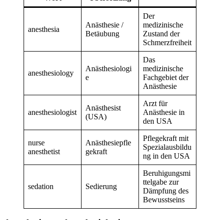
Der
Anästhesie /
medizinische
anesthesia
Betäubung
Zustand der
Schmerzfreiheit
Das
Anästhesiologi
medizinische
anesthesiology
e
Fachgebiet der
Anästhesie
Arzt für
Anästhesist
anesthesiologist
Anästhesie in
(USA)
den USA
Pflegekraft mit
nurse
Anästhesiepfle
Spezialausbildu
anesthetist
gekraft
ng in den USA
Beruhigungsmi
ttelgabe zur
sedation
Sedierung
Dämpfung des
Bewusstseins