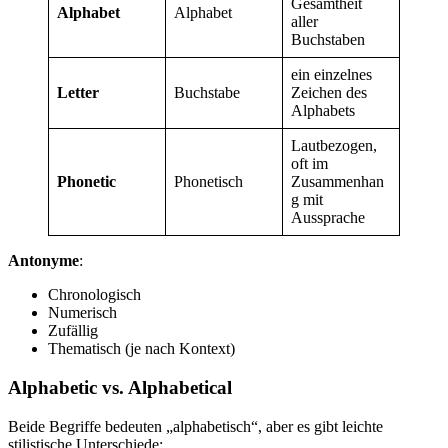
Gesamtheit
Alphabet
Alphabet
aller
Buchstaben
ein einzelnes
Letter
Buchstabe
Zeichen des
Alphabets
Lautbezogen,
oft im
Phonetic
Phonetisch
Zusammenhan
g mit
Aussprache
Antonyme
:
Chronologisch
Numerisch
Zufällig
Thematisch (je nach Kontext)
Alphabetic vs. Alphabetical
Beide Begriffe bedeuten „alphabetisch“, aber es gibt leichte
stilistische Unterschiede: