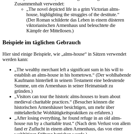
Zusammenhalt verwendet:
„The novel depicted life in a grim Victorian alms-
house, highlighting the struggles of the destitute.“
(Der Roman schilderte das Leben in einem düsteren
viktorianischen Armenhaus und beleuchtete die
Kämpfe der Mittellosen.)
Beispiele im täglichen Gebrauch
Hier sind einige Beispiele, wie „alms-house“ in Sätzen verwendet
werden kann:
„The wealthy merchant left a significant sum in his will to
establish an alms-house in his hometown.“ (Der wohlhabende
Kaufmann hinterließ in seinem Testament eine bedeutende
Summe, um ein Armenhaus in seiner Heimatstadt zu
gründen.)
„Visitors can tour the historic alms-houses to learn about
medieval charitable practices.“ (Besucher können die
historischen Armenhäuser besichtigen, um mehr über
mittelalterliche Wohltätigkeitspraktiken zu erfahren.)
„After losing everything, he found refuge in an old alms-
house run by a charitable trust.“ (Nach dem Verlust von allem
fand er Zuflucht in einem alten Armenhaus, das von einer