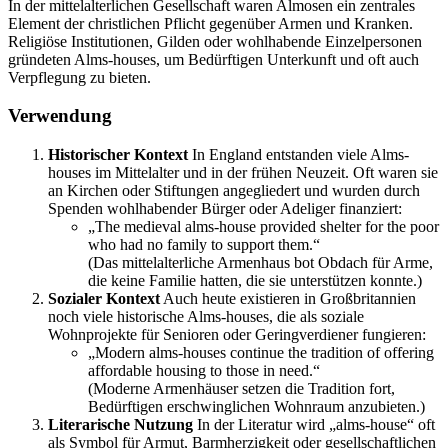
In der mittelalterlichen Gesellschaft waren Almosen ein zentrales
Element der christlichen Pflicht gegenüber Armen und Kranken.
Religiöse Institutionen, Gilden oder wohlhabende Einzelpersonen
gründeten Alms-houses, um Bedürftigen Unterkunft und oft auch
Verpflegung zu bieten.
Verwendung
Historischer Kontext
In England entstanden viele Alms-
houses im Mittelalter und in der frühen Neuzeit. Oft waren sie
an Kirchen oder Stiftungen angegliedert und wurden durch
Spenden wohlhabender Bürger oder Adeliger finanziert:
„The medieval alms-house provided shelter for the poor
who had no family to support them.“
(Das mittelalterliche Armenhaus bot Obdach für Arme,
die keine Familie hatten, die sie unterstützen konnte.)
Sozialer Kontext
Auch heute existieren in Großbritannien
noch viele historische Alms-houses, die als soziale
Wohnprojekte für Senioren oder Geringverdiener fungieren:
„Modern alms-houses continue the tradition of offering
affordable housing to those in need.“
(Moderne Armenhäuser setzen die Tradition fort,
Bedürftigen erschwinglichen Wohnraum anzubieten.)
Literarische Nutzung
In der Literatur wird „alms-house“ oft
als Symbol für Armut, Barmherzigkeit oder gesellschaftlichen