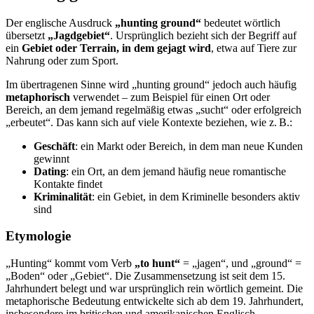
Der englische Ausdruck
„hunting ground“
bedeutet wörtlich
übersetzt
„Jagdgebiet“
. Ursprünglich bezieht sich der Begriff auf
ein
Gebiet oder Terrain, in dem gejagt wird
, etwa auf Tiere zur
Nahrung oder zum Sport.
Im übertragenen Sinne wird „hunting ground“ jedoch auch häufig
metaphorisch
verwendet – zum Beispiel für einen Ort oder
Bereich, an dem jemand regelmäßig etwas „sucht“ oder erfolgreich
„erbeutet“. Das kann sich auf viele Kontexte beziehen, wie z. B.:
Geschäft
: ein Markt oder Bereich, in dem man neue Kunden
gewinnt
Dating
: ein Ort, an dem jemand häufig neue romantische
Kontakte findet
Kriminalität
: ein Gebiet, in dem Kriminelle besonders aktiv
sind
Etymologie
„Hunting“ kommt vom Verb
„to hunt“
= „jagen“, und „ground“ =
„Boden“ oder „Gebiet“. Die Zusammensetzung ist seit dem 15.
Jahrhundert belegt und war ursprünglich rein wörtlich gemeint. Die
metaphorische Bedeutung entwickelte sich ab dem 19. Jahrhundert,
insbesondere im britischen und amerikanischen Englisch.