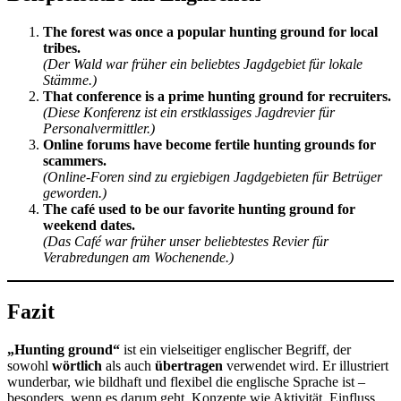
The forest was once a popular hunting ground for local
tribes.
(Der Wald war früher ein beliebtes Jagdgebiet für lokale
Stämme.)
That conference is a prime hunting ground for recruiters.
(Diese Konferenz ist ein erstklassiges Jagdrevier für
Personalvermittler.)
Online forums have become fertile hunting grounds for
scammers.
(Online-Foren sind zu ergiebigen Jagdgebieten für Betrüger
geworden.)
The café used to be our favorite hunting ground for
weekend dates.
(Das Café war früher unser beliebtestes Revier für
Verabredungen am Wochenende.)
Fazit
„Hunting ground“
ist ein vielseitiger englischer Begriff, der
sowohl
wörtlich
als auch
übertragen
verwendet wird. Er illustriert
wunderbar, wie bildhaft und flexibel die englische Sprache ist –
besonders, wenn es darum geht, Konzepte wie Aktivität, Einfluss